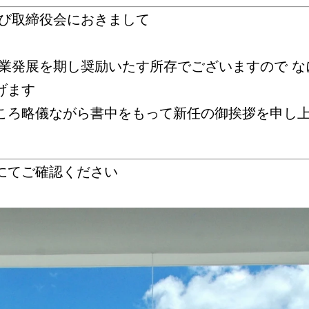
及び取締役会におきまして
社業発展を期し奨励いたす所存でございますので 
げます
ころ略儀ながら書中をもって新任の御挨拶を申し
にてご確認ください