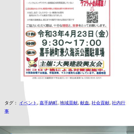
タグ：
イベント
,
嘉手納町
,
地域貢献
,
献血
,
社会貢献
,
社内行
事