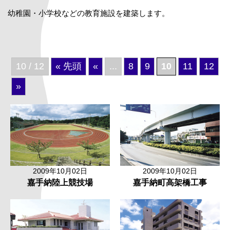
幼稚園・小学校などの教育施設を建築します。
10 / 12
« 先頭
«
...
8
9
10
11
12
»
2009年10月02日
2009年10月02日
嘉手納陸上競技場
嘉手納町高架橋工事