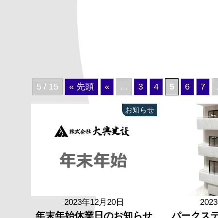
5 / 15
« 先頭
«
...
3
4
5
6
7
お知らせ
2023年12月20日
202
年末年始休業日のお知らせ
パークス