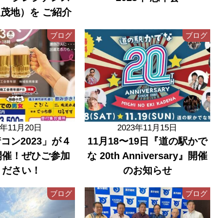
茂地）を ご紹介
ブログ
ブログ
3年11月20日
2023年11月15日
コン2023」が４
11月18〜19日『道の駅かで
開催！ぜひご参加
な 20th Anniversary』開催
ください！
のお知らせ
ブログ
ブログ