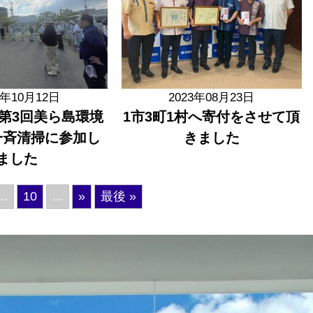
3年10月12日
2023年08月23日
 第3回美ら島環境
1市3町1村へ寄付をさせて頂
一斉清掃に参加し
きました
ました
...
10
...
»
最後 »