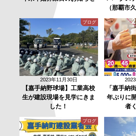
（那覇市久
ブログ
2023年11月30日
202
【嘉手納野球場】工業高校
「嘉手納街
生が建設現場を見学にきま
年ぶりに
した！
者
ブログ